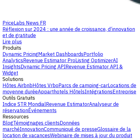
PriceLabs News FR
Réflexion sur 2024 : une année de croissance, d’innovation
et de gratitude
Lire plus
Produits
Dynamic Pricing
Market Dashboards
Portfolio
Analytics
Revenue Estimator Pro
Listing Optimizer
AI
Insights
Dynamic Pricing API
Revenue Estimator API &
Widget
Solutions
Hôtes Airbnb
Hôtes Vrbo
Parcs de camping-car
Locations de
moyenne durée
Apparthotels
Hôtels
Intégrations
Entreprise
Outils Gratuits
Indice STR Mondial
Revenue Estimator
Analyseur de
réservation
Événements
Ressources
Blog
Témoignages clients
Données
marché
Innovation
Communiqué de presse
Glossaire de la
location de vacances
Webinaire de mises à jour du produit