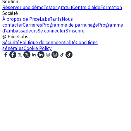
Soutien
Réserver une démo
Tester gratuit
Centre d'aide
Formation
Société
À propos de PriceLabs
Tarifs
Nous
contacter
Carrières
Programme de parrainage
Programme
d'ambassadeurs
Se connecter
S'inscrire
@
PriceLabs
Sécurité
Politique de confidentialité
Conditions
générales
Cookie Policy