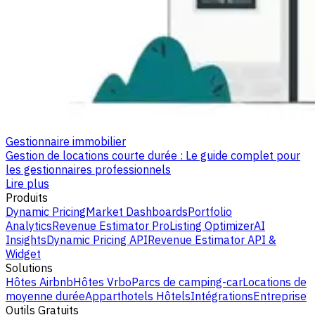
Gestionnaire immobilier
Gestion de locations courte durée : Le guide complet pour
les gestionnaires professionnels
Lire plus
Produits
Dynamic Pricing
Market Dashboards
Portfolio
Analytics
Revenue Estimator Pro
Listing Optimizer
AI
Insights
Dynamic Pricing API
Revenue Estimator API &
Widget
Solutions
Hôtes Airbnb
Hôtes Vrbo
Parcs de camping-car
Locations de
moyenne durée
Apparthotels
Hôtels
Intégrations
Entreprise
Outils Gratuits