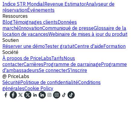
Indice STR Mondial
Revenue Estimator
Analyseur de
réservation
Événements
Ressources
Blog
Témoignages clients
Données
marché
Innovation
Communiqué de presse
Glossaire de la
location de vacances
Webinaire de mises à jour du produit
Soutien
Réserver une démo
Tester gratuit
Centre d'aide
Formation
Société
À propos de PriceLabs
Tarifs
Nous
contacter
Carrières
Programme de parrainage
Programme
d'ambassadeurs
Se connecter
S'inscrire
@
PriceLabs
Sécurité
Politique de confidentialité
Conditions
générales
Cookie Policy