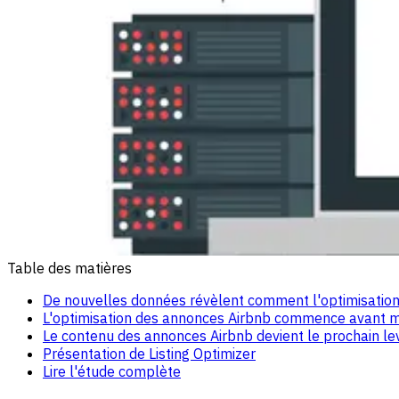
Table des matières
De nouvelles données révèlent comment l'optimisation 
L'optimisation des annonces Airbnb commence avant mêm
Le contenu des annonces Airbnb devient le prochain lev
Présentation de Listing Optimizer
Lire l'étude complète