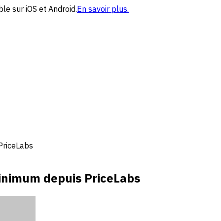
le sur iOS et Android.
En savoir plus.
PriceLabs
minimum depuis PriceLabs