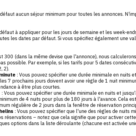
r défaut aucun séjour minimum pour toutes les annonces. N'imp
défaut à appliquer pour les jours de semaine et les week-ends. 
es les dates par défaut. Si vous spécifiez également une vale
e est 300 (dans la même devise que l'annonce), nous calculero
pas possible. Par exemple, si les tarifs pour 5 dates consécut
, 2).
 minute
: Vous pouvez spécifier une durée minimale en nuits et 
ue les 7 prochains jours doivent avoir une règle de 1 nuit mi
endance à être plus courtes.
e
: Vous pouvez spécifier une durée minimale en nuits et jusqu'à
inimum de 4 nuits pour plus de 180 jours à l'avance. Cela est
um régulière de 2 jours dans la fenêtre de réservation princ
helins
: Vous pouvez spécifier que l'une des règles de nuits m
s réservations – notez que cela signifie que pour activer cett
ues options dans la liste déroulante (chacune est activée uni