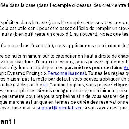
fiée dans la case (dans l'exemple ci-dessus, des creux entre 1
e spécifiée dans la case (dans l'exemple ci-dessus, des creux e
 Cela est utile car il peut être assez difficile de remplir un c
nuits (bien qu'il reste un creux d'1 nuit ouvert). Notez que le
 1 (comme dans l'exemple), nous appliquerons un minimum de 1 n
re de nuits minimum sur le calendrier en haut à droite de chaq
 valeur (capture d'écran ci-dessous). Vous pouvez également uti
pouvez également appliquer ces
paramètres pour certains
gr
on : Dynamic Pricing >>
Personnalisations
). Toutes les règles q
es n'aient pas la règle par défaut, vous pouvez appliquer un
archie est disponible
ici
. Comme toujours, vous pouvez
clique
 jours orphelins. Si vous configurez un séjour minimum person
e paramètre pour les jours orphelins afin de vous assurer de 
aque marché est unique en termes de durée des réservations et 
nvoyer un e-mail à
support@pricelabs.co
si vous avez des quest
ant !