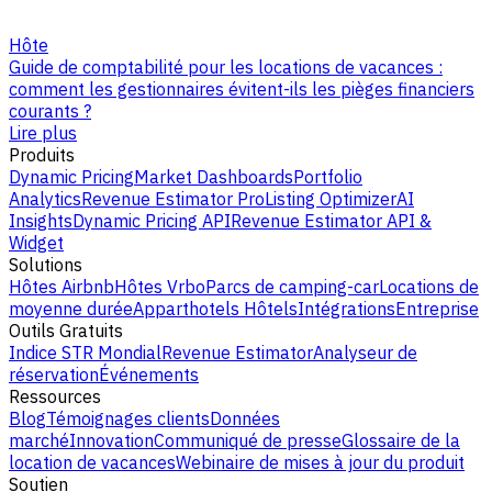
Hôte
Guide de comptabilité pour les locations de vacances :
comment les gestionnaires évitent-ils les pièges financiers
courants ?
Lire plus
Produits
Dynamic Pricing
Market Dashboards
Portfolio
Analytics
Revenue Estimator Pro
Listing Optimizer
AI
Insights
Dynamic Pricing API
Revenue Estimator API &
Widget
Solutions
Hôtes Airbnb
Hôtes Vrbo
Parcs de camping-car
Locations de
moyenne durée
Apparthotels
Hôtels
Intégrations
Entreprise
Outils Gratuits
Indice STR Mondial
Revenue Estimator
Analyseur de
réservation
Événements
Ressources
Blog
Témoignages clients
Données
marché
Innovation
Communiqué de presse
Glossaire de la
location de vacances
Webinaire de mises à jour du produit
Soutien