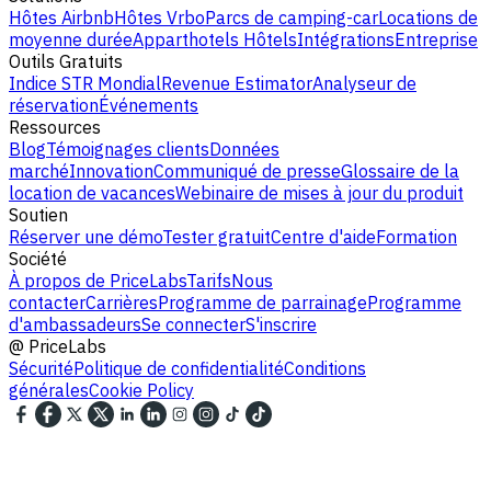
Hôtes Airbnb
Hôtes Vrbo
Parcs de camping-car
Locations de
moyenne durée
Apparthotels
Hôtels
Intégrations
Entreprise
Outils Gratuits
Indice STR Mondial
Revenue Estimator
Analyseur de
réservation
Événements
Ressources
Blog
Témoignages clients
Données
marché
Innovation
Communiqué de presse
Glossaire de la
location de vacances
Webinaire de mises à jour du produit
Soutien
Réserver une démo
Tester gratuit
Centre d'aide
Formation
Société
À propos de PriceLabs
Tarifs
Nous
contacter
Carrières
Programme de parrainage
Programme
d'ambassadeurs
Se connecter
S'inscrire
@
PriceLabs
Sécurité
Politique de confidentialité
Conditions
générales
Cookie Policy