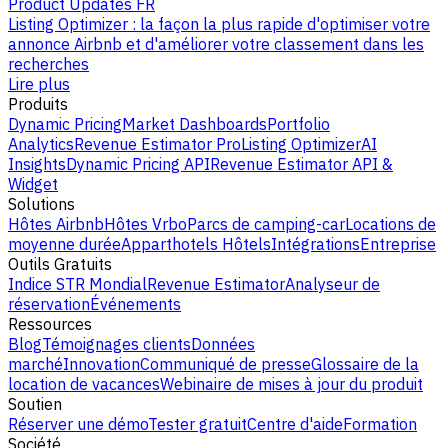
Product Updates FR
Listing Optimizer : la façon la plus rapide d'optimiser votre
annonce Airbnb et d'améliorer votre classement dans les
recherches
Lire plus
Produits
Dynamic Pricing
Market Dashboards
Portfolio
Analytics
Revenue Estimator Pro
Listing Optimizer
AI
Insights
Dynamic Pricing API
Revenue Estimator API &
Widget
Solutions
Hôtes Airbnb
Hôtes Vrbo
Parcs de camping-car
Locations de
moyenne durée
Apparthotels
Hôtels
Intégrations
Entreprise
Outils Gratuits
Indice STR Mondial
Revenue Estimator
Analyseur de
réservation
Événements
Ressources
Blog
Témoignages clients
Données
marché
Innovation
Communiqué de presse
Glossaire de la
location de vacances
Webinaire de mises à jour du produit
Soutien
Réserver une démo
Tester gratuit
Centre d'aide
Formation
Société