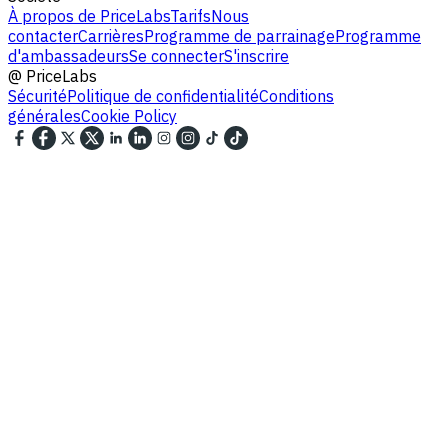
À propos de PriceLabs
Tarifs
Nous
contacter
Carrières
Programme de parrainage
Programme
d'ambassadeurs
Se connecter
S'inscrire
@
PriceLabs
Sécurité
Politique de confidentialité
Conditions
générales
Cookie Policy