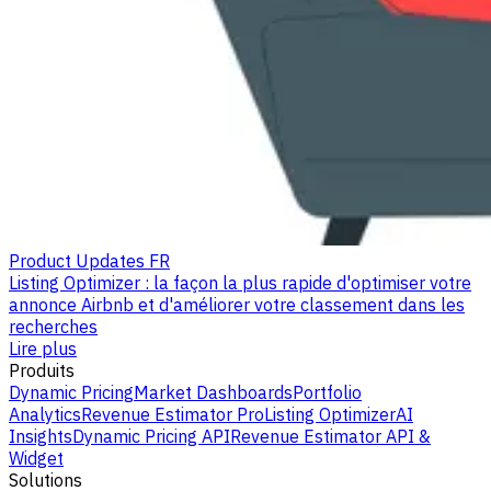
Product Updates FR
Listing Optimizer : la façon la plus rapide d'optimiser votre
annonce Airbnb et d'améliorer votre classement dans les
recherches
Lire plus
Produits
Dynamic Pricing
Market Dashboards
Portfolio
Analytics
Revenue Estimator Pro
Listing Optimizer
AI
Insights
Dynamic Pricing API
Revenue Estimator API &
Widget
Solutions