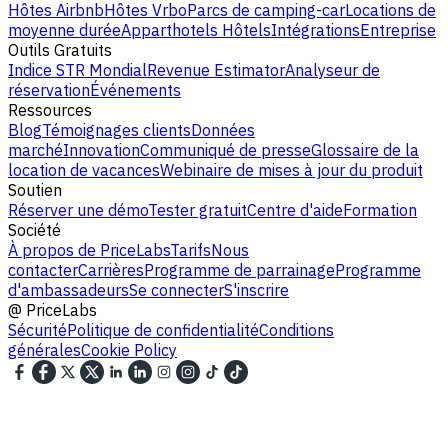
Hôtes Airbnb
Hôtes Vrbo
Parcs de camping-car
Locations de
moyenne durée
Apparthotels
Hôtels
Intégrations
Entreprise
Outils Gratuits
Indice STR Mondial
Revenue Estimator
Analyseur de
réservation
Événements
Ressources
Blog
Témoignages clients
Données
marché
Innovation
Communiqué de presse
Glossaire de la
location de vacances
Webinaire de mises à jour du produit
Soutien
Réserver une démo
Tester gratuit
Centre d'aide
Formation
Société
À propos de PriceLabs
Tarifs
Nous
contacter
Carrières
Programme de parrainage
Programme
d'ambassadeurs
Se connecter
S'inscrire
@
PriceLabs
Sécurité
Politique de confidentialité
Conditions
générales
Cookie Policy