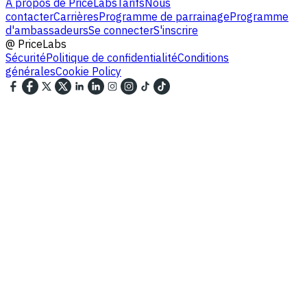
À propos de PriceLabs
Tarifs
Nous
contacter
Carrières
Programme de parrainage
Programme
d'ambassadeurs
Se connecter
S'inscrire
@
PriceLabs
Sécurité
Politique de confidentialité
Conditions
générales
Cookie Policy