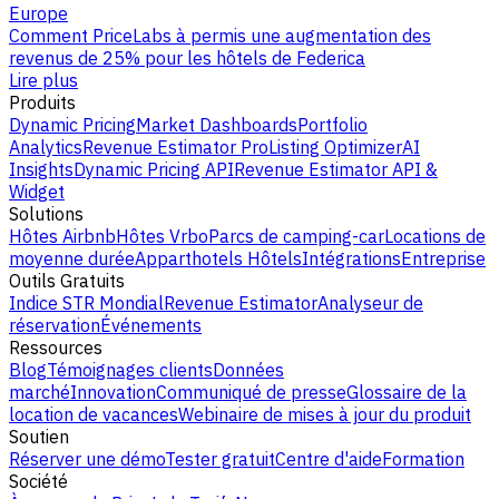
Europe
Comment PriceLabs à permis une augmentation des
revenus de 25% pour les hôtels de Federica
Lire plus
Produits
Dynamic Pricing
Market Dashboards
Portfolio
Analytics
Revenue Estimator Pro
Listing Optimizer
AI
Insights
Dynamic Pricing API
Revenue Estimator API &
Widget
Solutions
Hôtes Airbnb
Hôtes Vrbo
Parcs de camping-car
Locations de
moyenne durée
Apparthotels
Hôtels
Intégrations
Entreprise
Outils Gratuits
Indice STR Mondial
Revenue Estimator
Analyseur de
réservation
Événements
Ressources
Blog
Témoignages clients
Données
marché
Innovation
Communiqué de presse
Glossaire de la
location de vacances
Webinaire de mises à jour du produit
Soutien
Réserver une démo
Tester gratuit
Centre d'aide
Formation
Société