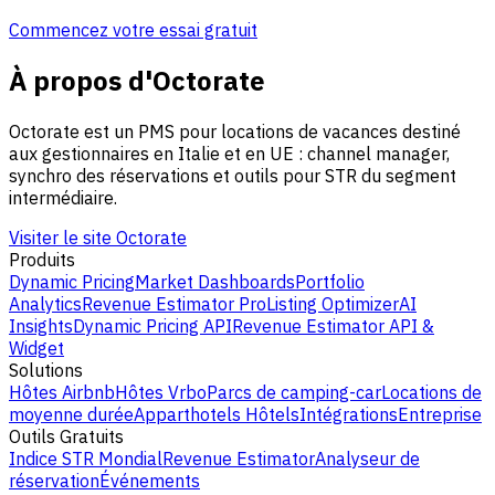
Commencez votre essai gratuit
À propos d'Octorate
Octorate est un PMS pour locations de vacances destiné
aux gestionnaires en Italie et en UE : channel manager,
synchro des réservations et outils pour STR du segment
intermédiaire.
Visiter le site Octorate
Produits
Dynamic Pricing
Market Dashboards
Portfolio
Analytics
Revenue Estimator Pro
Listing Optimizer
AI
Insights
Dynamic Pricing API
Revenue Estimator API &
Widget
Solutions
Hôtes Airbnb
Hôtes Vrbo
Parcs de camping-car
Locations de
moyenne durée
Apparthotels
Hôtels
Intégrations
Entreprise
Outils Gratuits
Indice STR Mondial
Revenue Estimator
Analyseur de
réservation
Événements