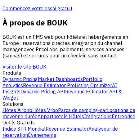
Commencez votre essai gratuit
À propos de BOUK
BOUK est un PMS web pour hôtels et hébergements en
Europe : réservations directes, intégration du channel
manager avec PriceLabs, paiements, services annexes
(saunas) et serrures pour un check-in sans contact.
Visiter le site BOUK
Produits
Dynamic Pricing
Market Dashboards
Portfolio
Analytics
Revenue Estimator Pro
Listing Optimizer
AI
Insights
Dynamic Pricing API
Revenue Estimator API &
Widget
Solutions
Hôtes Airbnb
Hôtes Vrbo
Parcs de camping-car
Locations de
moyenne durée
Apparthotels
Hôtels
Intégrations
Entreprise
Outils Gratuits
Indice STR Mondial
Revenue Estimator
Analyseur de
réservation
Événements