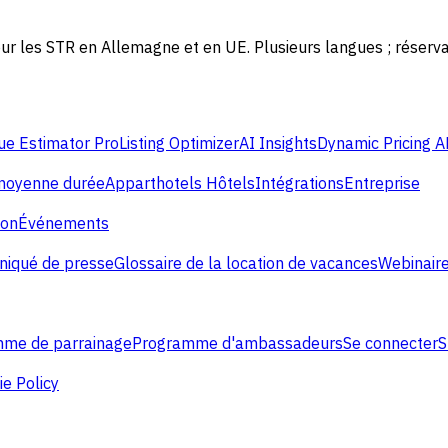
es STR en Allemagne et en UE. Plusieurs langues ; réservatio
e Estimator Pro
Listing Optimizer
AI Insights
Dynamic Pricing A
 moyenne durée
Apparthotels
Hôtels
Intégrations
Entreprise
ion
Événements
iqué de presse
Glossaire de la location de vacances
Webinaire
me de parrainage
Programme d'ambassadeurs
Se connecter
S
e Policy