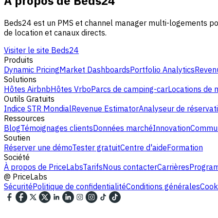
À propos de Beds24
Beds24 est un PMS et channel manager multi-logements pour l
de location et canaux directs.
Visiter le site Beds24
Produits
Dynamic Pricing
Market Dashboards
Portfolio Analytics
Revenu
Solutions
Hôtes Airbnb
Hôtes Vrbo
Parcs de camping-car
Locations de
Outils Gratuits
Indice STR Mondial
Revenue Estimator
Analyseur de réservat
Ressources
Blog
Témoignages clients
Données marché
Innovation
Commun
Soutien
Réserver une démo
Tester gratuit
Centre d'aide
Formation
Société
À propos de PriceLabs
Tarifs
Nous contacter
Carrières
Program
@
PriceLabs
Sécurité
Politique de confidentialité
Conditions générales
Cooki