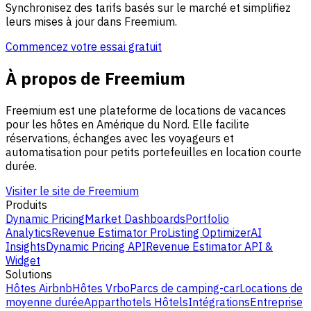
Synchronisez des tarifs basés sur le marché et simplifiez
leurs mises à jour dans Freemium.
Commencez votre essai gratuit
À propos de Freemium
Freemium est une plateforme de locations de vacances
pour les hôtes en Amérique du Nord. Elle facilite
réservations, échanges avec les voyageurs et
automatisation pour petits portefeuilles en location courte
durée.
Visiter le site de Freemium
Produits
Dynamic Pricing
Market Dashboards
Portfolio
Analytics
Revenue Estimator Pro
Listing Optimizer
AI
Insights
Dynamic Pricing API
Revenue Estimator API &
Widget
Solutions
Hôtes Airbnb
Hôtes Vrbo
Parcs de camping-car
Locations de
moyenne durée
Apparthotels
Hôtels
Intégrations
Entreprise