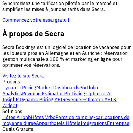
Synchronisez une tarification pilotée par le marché et
simplifiez les mises à jour des tarifs dans Secra.
Commencez votre essai gratuit
À propos de Secra
Secra Bookings est un logiciel de location de vacances pour
les loueurs pros en Allemagne et en Autriche : réservation,
gestion multicanale à 100 % et marketing en ligne pour
optimiser vos réservations.
Visitez le site Secra
Produits
Dynamic Pricing
Market Dashboards
Portfolio
Analytics
Revenue Estimator Pro
Listing Optimizer
AI
Insights
Dynamic Pricing API
Revenue Estimator API &
Widget
Solutions
Hôtes Airbnb
Hôtes Vrbo
Parcs de camping-car
Locations de
moyenne durée
Apparthotels
Hôtels
Intégrations
Entreprise
Outils Gratuits