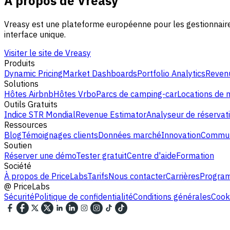
À propos de Vreasy
Vreasy est une plateforme européenne pour les gestionnaires
interface unique.
Visiter le site de Vreasy
Produits
Dynamic Pricing
Market Dashboards
Portfolio Analytics
Revenu
Solutions
Hôtes Airbnb
Hôtes Vrbo
Parcs de camping-car
Locations de
Outils Gratuits
Indice STR Mondial
Revenue Estimator
Analyseur de réservat
Ressources
Blog
Témoignages clients
Données marché
Innovation
Commun
Soutien
Réserver une démo
Tester gratuit
Centre d'aide
Formation
Société
À propos de PriceLabs
Tarifs
Nous contacter
Carrières
Program
@
PriceLabs
Sécurité
Politique de confidentialité
Conditions générales
Cooki