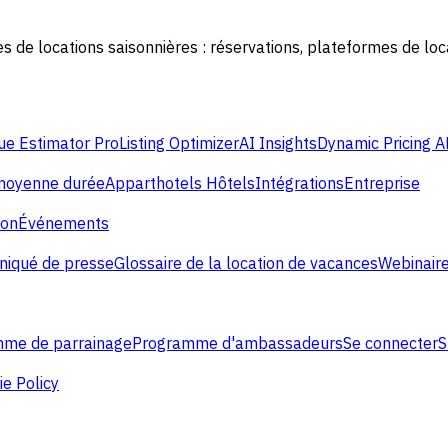
 de locations saisonnières : réservations, plateformes de lo
e Estimator Pro
Listing Optimizer
AI Insights
Dynamic Pricing A
 moyenne durée
Apparthotels
Hôtels
Intégrations
Entreprise
ion
Événements
iqué de presse
Glossaire de la location de vacances
Webinaire
me de parrainage
Programme d'ambassadeurs
Se connecter
S
e Policy