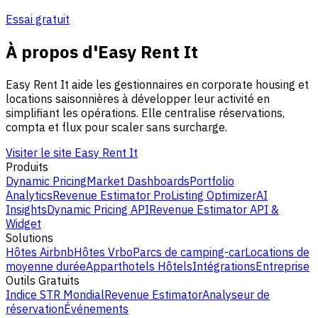
Essai gratuit
À propos d'Easy Rent It
Easy Rent It aide les gestionnaires en corporate housing et
locations saisonnières à développer leur activité en
simplifiant les opérations. Elle centralise réservations,
compta et flux pour scaler sans surcharge.
Visiter le site Easy Rent It
Produits
Dynamic Pricing
Market Dashboards
Portfolio
Analytics
Revenue Estimator Pro
Listing Optimizer
AI
Insights
Dynamic Pricing API
Revenue Estimator API &
Widget
Solutions
Hôtes Airbnb
Hôtes Vrbo
Parcs de camping-car
Locations de
moyenne durée
Apparthotels
Hôtels
Intégrations
Entreprise
Outils Gratuits
Indice STR Mondial
Revenue Estimator
Analyseur de
réservation
Événements