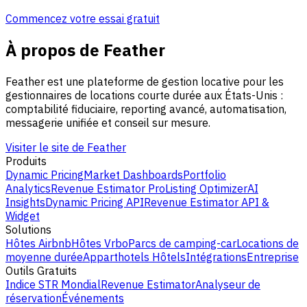
Commencez votre essai gratuit
À propos de Feather
Feather est une plateforme de gestion locative pour les
gestionnaires de locations courte durée aux États-Unis :
comptabilité fiduciaire, reporting avancé, automatisation,
messagerie unifiée et conseil sur mesure.
Visiter le site de Feather
Produits
Dynamic Pricing
Market Dashboards
Portfolio
Analytics
Revenue Estimator Pro
Listing Optimizer
AI
Insights
Dynamic Pricing API
Revenue Estimator API &
Widget
Solutions
Hôtes Airbnb
Hôtes Vrbo
Parcs de camping-car
Locations de
moyenne durée
Apparthotels
Hôtels
Intégrations
Entreprise
Outils Gratuits
Indice STR Mondial
Revenue Estimator
Analyseur de
réservation
Événements