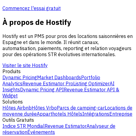
Commencez l'essai gratuit
À propos de Hostify
Hostify est un PMS pour pros des locations saisonnières en
Espagne et dans le monde. Il réunit canaux,
automatisation, paiements, reporting et relation voyageurs
pour des opérations STR évolutives internationales.
Visiter le site Hostify
Produits
Dynamic Pricing
Market Dashboards
Portfolio
Analytics
Revenue Estimator Pro
Listing Optimizer
AI
Insights
Dynamic Pricing API
Revenue Estimator API &
Widget
Solutions
Hôtes Airbnb
Hôtes Vrbo
Parcs de camping-car
Locations de
moyenne durée
Apparthotels
Hôtels
Intégrations
Entreprise
Outils Gratuits
Indice STR Mondial
Revenue Estimator
Analyseur de
réservation
Événements