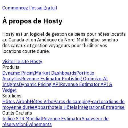
Commencez l'essai gratuit
À propos de Hosty
Hosty est un logiciel de gestion de biens pour hôtes locatifs
au Canada et en Amérique du Nord. Multilingue, synchro
des canaux et gestion voyageurs pour fluidifier vos
locations courte durée.
Visiter le site Hosty
Produits
Dynamic Pricing
Market Dashboards
Portfolio
Analytics
Revenue Estimator Pro
Listing Optimizer
AI
Insights
Dynamic Pricing API
Revenue Estimator API &
Widget
Solutions
Hôtes Airbnb
Hôtes Vrbo
Parcs de camping-car
Locations de
moyenne durée
Apparthotels
Hôtels
Intégrations
Entreprise
Outils Gratuits
Indice STR Mondial
Revenue Estimator
Analyseur de
réservation
Événements