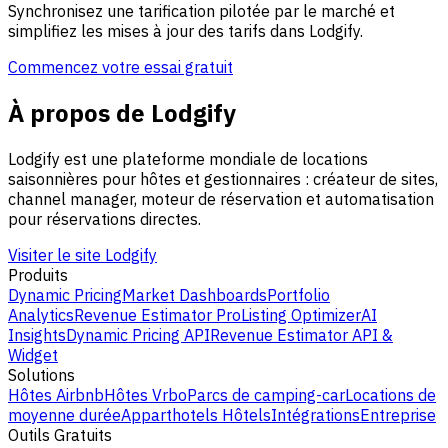
Synchronisez une tarification pilotée par le marché et
simplifiez les mises à jour des tarifs dans Lodgify.
Commencez votre essai gratuit
À propos de Lodgify
Lodgify est une plateforme mondiale de locations
saisonnières pour hôtes et gestionnaires : créateur de sites,
channel manager, moteur de réservation et automatisation
pour réservations directes.
Visiter le site Lodgify
Produits
Dynamic Pricing
Market Dashboards
Portfolio
Analytics
Revenue Estimator Pro
Listing Optimizer
AI
Insights
Dynamic Pricing API
Revenue Estimator API &
Widget
Solutions
Hôtes Airbnb
Hôtes Vrbo
Parcs de camping-car
Locations de
moyenne durée
Apparthotels
Hôtels
Intégrations
Entreprise
Outils Gratuits