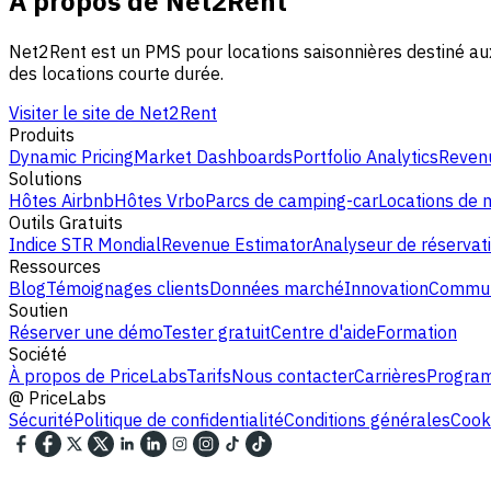
À propos de Net2Rent
Net2Rent est un PMS pour locations saisonnières destiné aux 
des locations courte durée.
Visiter le site de Net2Rent
Produits
Dynamic Pricing
Market Dashboards
Portfolio Analytics
Revenu
Solutions
Hôtes Airbnb
Hôtes Vrbo
Parcs de camping-car
Locations de
Outils Gratuits
Indice STR Mondial
Revenue Estimator
Analyseur de réservat
Ressources
Blog
Témoignages clients
Données marché
Innovation
Commun
Soutien
Réserver une démo
Tester gratuit
Centre d'aide
Formation
Société
À propos de PriceLabs
Tarifs
Nous contacter
Carrières
Program
@
PriceLabs
Sécurité
Politique de confidentialité
Conditions générales
Cooki