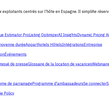
exploitants centrés sur l'hôte en Espagne. Il simplifie réserv
e Estimator Pro
Listing Optimizer
AI Insights
Dynamic Pricing A
 moyenne durée
Apparthotels
Hôtels
Intégrations
Entreprise
ion
Événements
iqué de presse
Glossaire de la location de vacances
Webinaire
me de parrainage
Programme d'ambassadeurs
Se connecter
S
e Policy