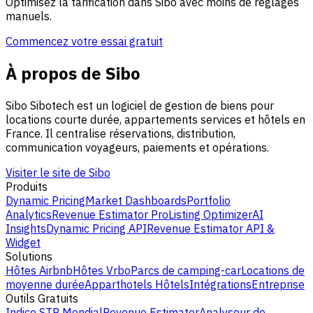
Optimisez la tarification dans Sibo avec moins de réglages
manuels.
Commencez votre essai gratuit
À propos de Sibo
Sibo Sibotech est un logiciel de gestion de biens pour
locations courte durée, appartements services et hôtels en
France. Il centralise réservations, distribution,
communication voyageurs, paiements et opérations.
Visiter le site de Sibo
Produits
Dynamic Pricing
Market Dashboards
Portfolio
Analytics
Revenue Estimator Pro
Listing Optimizer
AI
Insights
Dynamic Pricing API
Revenue Estimator API &
Widget
Solutions
Hôtes Airbnb
Hôtes Vrbo
Parcs de camping-car
Locations de
moyenne durée
Apparthotels
Hôtels
Intégrations
Entreprise
Outils Gratuits
Indice STR Mondial
Revenue Estimator
Analyseur de