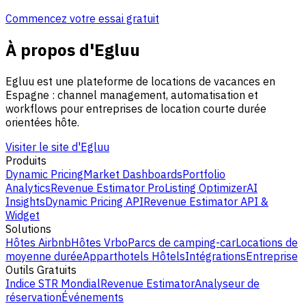
Commencez votre essai gratuit
À propos d'Egluu
Egluu est une plateforme de locations de vacances en
Espagne : channel management, automatisation et
workflows pour entreprises de location courte durée
orientées hôte.
Visiter le site d'Egluu
Produits
Dynamic Pricing
Market Dashboards
Portfolio
Analytics
Revenue Estimator Pro
Listing Optimizer
AI
Insights
Dynamic Pricing API
Revenue Estimator API &
Widget
Solutions
Hôtes Airbnb
Hôtes Vrbo
Parcs de camping-car
Locations de
moyenne durée
Apparthotels
Hôtels
Intégrations
Entreprise
Outils Gratuits
Indice STR Mondial
Revenue Estimator
Analyseur de
réservation
Événements