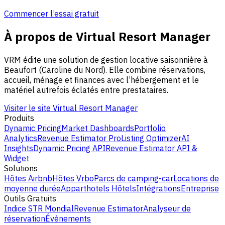
Commencer l’essai gratuit
À propos de Virtual Resort Manager
VRM édite une solution de gestion locative saisonnière à
Beaufort (Caroline du Nord). Elle combine réservations,
accueil, ménage et finances avec l’hébergement et le
matériel autrefois éclatés entre prestataires.
Visiter le site Virtual Resort Manager
Produits
Dynamic Pricing
Market Dashboards
Portfolio
Analytics
Revenue Estimator Pro
Listing Optimizer
AI
Insights
Dynamic Pricing API
Revenue Estimator API &
Widget
Solutions
Hôtes Airbnb
Hôtes Vrbo
Parcs de camping-car
Locations de
moyenne durée
Apparthotels
Hôtels
Intégrations
Entreprise
Outils Gratuits
Indice STR Mondial
Revenue Estimator
Analyseur de
réservation
Événements