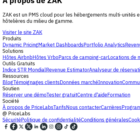
À propos de ZAK
ZAK est un PMS cloud pour les hébergements multi-unités en It
hôtelières du milieu de gamme.
Visiter le site ZAK
Produits
Dynamic Pricing
Market Dashboards
Portfolio Analytics
Revenu
Solutions
Hôtes Airbnb
Hôtes Vrbo
Parcs de camping-car
Locations de
Outils Gratuits
Indice STR Mondial
Revenue Estimator
Analyseur de réservat
Ressources
Blog
Témoignages clients
Données marché
Innovation
Commun
Soutien
Réserver une démo
Tester gratuit
Centre d'aide
Formation
Société
À propos de PriceLabs
Tarifs
Nous contacter
Carrières
Program
@
PriceLabs
Sécurité
Politique de confidentialité
Conditions générales
Cooki