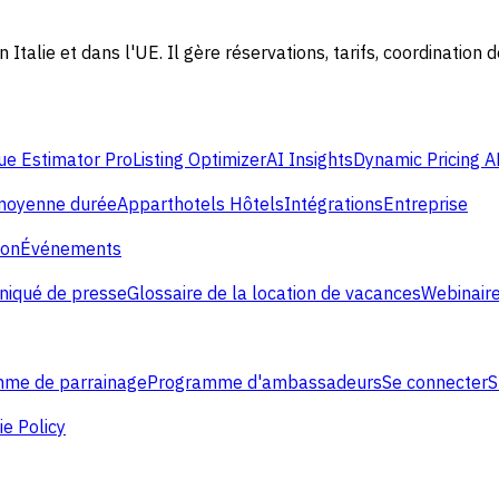
alie et dans l'UE. Il gère réservations, tarifs, coordination 
e Estimator Pro
Listing Optimizer
AI Insights
Dynamic Pricing A
 moyenne durée
Apparthotels
Hôtels
Intégrations
Entreprise
ion
Événements
iqué de presse
Glossaire de la location de vacances
Webinaire
me de parrainage
Programme d'ambassadeurs
Se connecter
S
e Policy