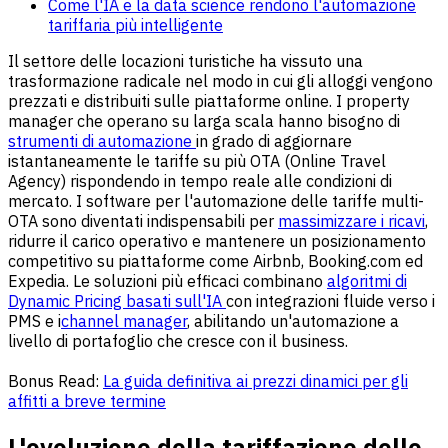
Come l'IA e la data science rendono l'automazione
tariffaria più intelligente
Il settore delle locazioni turistiche ha vissuto una
trasformazione radicale nel modo in cui gli alloggi vengono
prezzati e distribuiti sulle piattaforme online. I property
manager che operano su larga scala hanno bisogno di
strumenti di automazione
in grado di aggiornare
istantaneamente le tariffe su più OTA (Online Travel
Agency) rispondendo in tempo reale alle condizioni di
mercato. I software per l'automazione delle tariffe multi-
OTA sono diventati indispensabili per
massimizzare i ricavi
,
ridurre il carico operativo e mantenere un posizionamento
competitivo su piattaforme come Airbnb, Booking.com ed
Expedia. Le soluzioni più efficaci combinano
algoritmi di
Dynamic Pricing basati sull'IA
con integrazioni fluide verso i
PMS e i
channel manager
, abilitando un'automazione a
livello di portafoglio che cresce con il business.
Bonus Read:
La guida definitiva ai prezzi dinamici per gli
affitti a breve termine
L'evoluzione della tariffazione delle