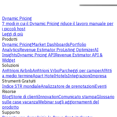
Dynamic Pricing
7 modi in cui il Dynamic Pricing riduce il lavoro manuale per
i piccoli host
Leggi di più
Prodotti
Dynamic Pricing
Market Dashboards
Portfolio
Analytics
Revenue Estimator Pro
Listing Optimizer
AI
Insights
Dynamic Pricing API
Revenue Estimator API &
Widget
Soluzioni
Anfitrioni Airbnb
Anfitrioni Vrbo
Parcheggi per camper
Affitti
a medio termine
Apart Hotel
Hotels
Integrazioni
Impresa
Strumenti Gratuiti
Indice STR mondiale
Analizzatore de prenotazioni
Eventi
Risorse
Blog
Storie di clienti
Innovation
Comunicato stampa
Glossario
sulle case vacanza
Webinar sugli aggiornamenti del
prodotto
Supporto