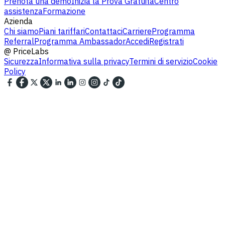
Prenota una demo
Inizia la Prova Gratuita
Centro
assistenza
Formazione
Azienda
Chi siamo
Piani tariffari
Contattaci
Carriere
Programma
Referral
Programma Ambassador
Accedi
Registrati
@
PriceLabs
Sicurezza
Informativa sulla privacy
Termini di servizio
Cookie
Policy