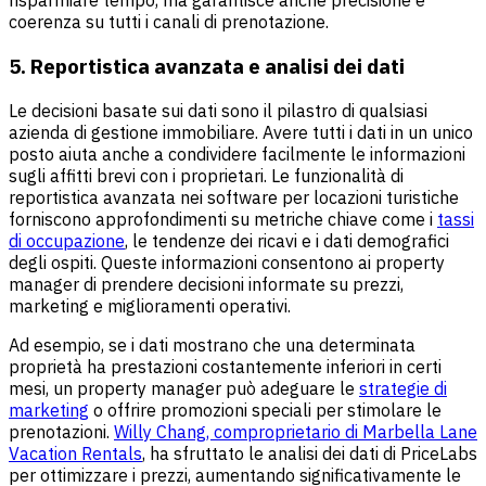
risparmiare tempo, ma garantisce anche precisione e
coerenza su tutti i canali di prenotazione.
5. Reportistica avanzata e analisi dei dati
Le decisioni basate sui dati sono il pilastro di qualsiasi
azienda di gestione immobiliare. Avere tutti i dati in un unico
posto aiuta anche a condividere facilmente le informazioni
sugli affitti brevi con i proprietari. Le funzionalità di
reportistica avanzata nei software per locazioni turistiche
forniscono approfondimenti su metriche chiave come i
tassi
di occupazione
, le tendenze dei ricavi e i dati demografici
degli ospiti. Queste informazioni consentono ai property
manager di prendere decisioni informate su prezzi,
marketing e miglioramenti operativi.
Ad esempio, se i dati mostrano che una determinata
proprietà ha prestazioni costantemente inferiori in certi
mesi, un property manager può adeguare le
strategie di
marketing
o offrire promozioni speciali per stimolare le
prenotazioni.
Willy Chang, comproprietario di Marbella Lane
Vacation Rentals
, ha sfruttato le analisi dei dati di PriceLabs
per ottimizzare i prezzi, aumentando significativamente le