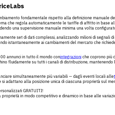
riceLabs
mento fondamentale rispetto alla definizione manuale delle ta
a che regola automaticamente le tariffe di affitto in base alle
iedendo una supervisione manuale minima una volta configurat
namente set di dati complessi, analizzando milioni di segnali 
ndo istantaneamente ai cambiamenti del mercato che richiedere
00 annunci in tutto il mondo con
integrazioni
che coprono più d
ghino fluidamente su tutti i canali di distribuzione, mantenend
anciare simultaneamente più variabili — dagli eventi locali alle
si adattano alla posizione unica di ciascuna proprietà sul merca
Personalizzati GRATUITI!
 tua proprietà in modo competitivo e dinamico in base alle vari