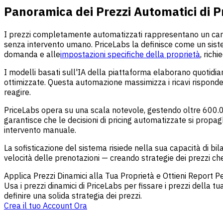
Panoramica dei Prezzi Automatici di P
I prezzi completamente automatizzati rappresentano un cambia
senza intervento umano. PriceLabs la definisce come un sistem
domanda e alle
impostazioni specifiche della proprietà
, rich
I modelli basati sull'IA della piattaforma elaborano quotidia
ottimizzate. Questa automazione massimizza i ricavi risponde
reagire.
PriceLabs opera su una scala notevole, gestendo oltre 600.0
garantisce che le decisioni di pricing automatizzate si propa
intervento manuale.
La sofisticazione del sistema risiede nella sua capacità di bil
velocità delle prenotazioni — creando strategie dei prezzi che 
Applica Prezzi Dinamici alla Tua Proprietà e Ottieni Report 
Usa i prezzi dinamici di PriceLabs per fissare i prezzi della
definire una solida strategia dei prezzi.
Crea il tuo Account Ora