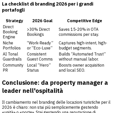
La checklist di branding 2026 per i grandi
portafogli
Strategy
2026 Goal
Competitive Edge
Direct
>30% Direct
Saves 15-20% in OTA
Booking
Bookings
commissions per stay.
Engine
Niche
“Work-Ready”
Captures high-intent, high-
Portfolios
or “Eco-Luxe”
budget segments.
AI Tonal
Consistent
Builds “Automated Trust”
Guardrails
Guest Comms
without manual labor.
Community
Local “Hero”
Boosts owner acquisition
PR
Status
and local SEO.
Conclusione: da property manager a
leader nell'ospitalità
Il cambiamento nel branding delle locazioni turistiche per il
2026 è chiaro: non stai più semplicemente gestendo
«unità» o «porte». Stai gestendo una reputazione di