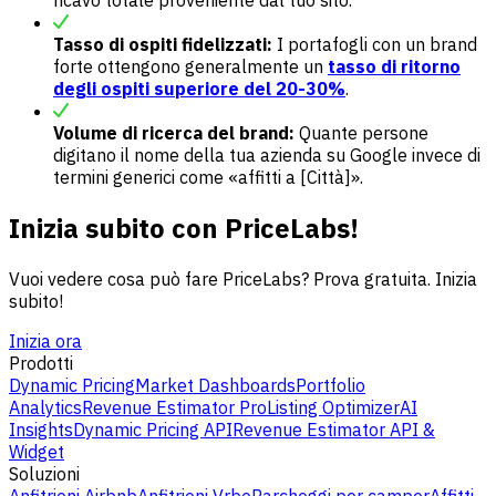
ricavo totale proveniente dal tuo sito.
Tasso di ospiti fidelizzati:
I portafogli con un brand
forte ottengono generalmente un
tasso di ritorno
degli ospiti superiore del 20-30%
.
Volume di ricerca del brand:
Quante persone
digitano il nome della tua azienda su Google invece di
termini generici come «affitti a [Città]».
Inizia subito con PriceLabs!
Vuoi vedere cosa può fare PriceLabs? Prova gratuita. Inizia
subito!
Inizia ora
Prodotti
Dynamic Pricing
Market Dashboards
Portfolio
Analytics
Revenue Estimator Pro
Listing Optimizer
AI
Insights
Dynamic Pricing API
Revenue Estimator API &
Widget
Soluzioni