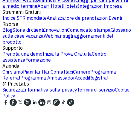
Anfitrioni Airbnb
Anfitrioni Vrbo
Parcheggi per camper
Affitti
a medio termine
Apart Hotel
Hotels
Integrazioni
Impresa
Strumenti Gratuiti
Indice STR mondiale
Analizzatore de prenotazioni
Eventi
Risorse
Blog
Storie di clienti
Innovation
Comunicato stampa
Glossario
sulle case vacanza
Webinar sugli aggiornamenti del
prodotto
Supporto
Prenota una demo
Inizia la Prova Gratuita
Centro
assistenza
Formazione
Azienda
Chi siamo
Piani tariffari
Contattaci
Carriere
Programma
Referral
Programma Ambassador
Accedi
Registrati
@
PriceLabs
Sicurezza
Informativa sulla privacy
Termini di servizio
Cookie
Policy