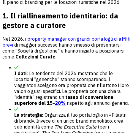
Il piano di branding per le locazioni turistiche nel 2026
1. Il riallineamento identitario: da
gestore a curatore
Nel 2026, i
property manager con grandi portafogli di affitti
brevi
di maggior successo hanno smesso di presentarsi
come "Società di gestione" e hanno iniziato a posizionarsi
come
Collezioni Curate
.
I dati:
Le tendenze del 2026 mostrano che le
locazioni "generiche" stanno scomparendo. I
viaggiatori scelgono ora proprietà che riflettono i loro
valori o gusti specifici. Le proprietà con una chiara
"identità" registrano un
tasso di conversione
superiore del 15-
20%
rispetto agli annunci generici.
La strategia:
Organizza il tuo portafoglio in «Pilastri
di brand». Invece di un unico brand monolitico, crea
sub-identità come
The Executive Suite
(per i
workcation),
The Eco-Luxe Collection
(per il turismo