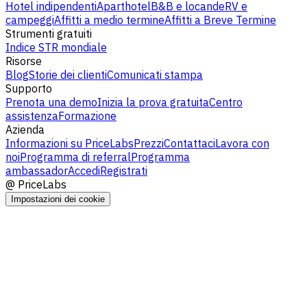
Hotel indipendenti
Aparthotel
B&B e locande
RV e
campeggi
Affitti a medio termine
Affitti a Breve Termine
Strumenti gratuiti
Indice STR mondiale
Risorse
Blog
Storie dei clienti
Comunicati stampa
Supporto
Prenota una demo
Inizia la prova gratuita
Centro
assistenza
Formazione
Azienda
Informazioni su PriceLabs
Prezzi
Contattaci
Lavora con
noi
Programma di referral
Programma
ambassador
Accedi
Registrati
@
PriceLabs
Impostazioni dei cookie