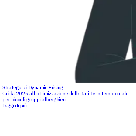
Strategie di Dynamic Pricing
Guida 2026 all'ottimizzazione delle tariffe in tempo reale
per piccoli gruppi alberghieri
Leggi di più