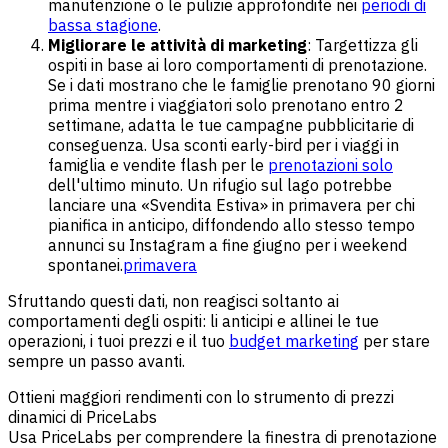
manutenzione o le pulizie approfondite nei
periodi di
bassa stagione
.
Migliorare le attività di marketing
: Targettizza gli
ospiti in base ai loro comportamenti di prenotazione.
Se i dati mostrano che le famiglie prenotano 90 giorni
prima mentre i viaggiatori solo prenotano entro 2
settimane, adatta le tue campagne pubblicitarie di
conseguenza. Usa sconti early-bird per i viaggi in
famiglia e vendite flash per le
prenotazioni solo
dell'ultimo minuto. Un rifugio sul lago potrebbe
lanciare una «Svendita Estiva» in primavera per chi
pianifica in anticipo, diffondendo allo stesso tempo
annunci su Instagram a fine giugno per i weekend
spontanei.
primavera
Sfruttando questi dati, non reagisci soltanto ai
comportamenti degli ospiti: li anticipi e allinei le tue
operazioni, i tuoi prezzi e il tuo
budget marketing
per stare
sempre un passo avanti.
Ottieni maggiori rendimenti con lo strumento di prezzi
dinamici di PriceLabs
Usa PriceLabs per comprendere la finestra di prenotazione