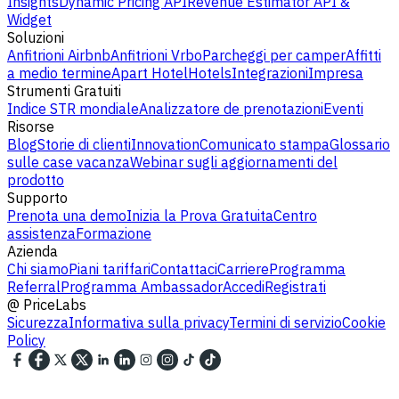
Insights
Dynamic Pricing API
Revenue Estimator API &
Widget
Soluzioni
Anfitrioni Airbnb
Anfitrioni Vrbo
Parcheggi per camper
Affitti
a medio termine
Apart Hotel
Hotels
Integrazioni
Impresa
Strumenti Gratuiti
Indice STR mondiale
Analizzatore de prenotazioni
Eventi
Risorse
Blog
Storie di clienti
Innovation
Comunicato stampa
Glossario
sulle case vacanza
Webinar sugli aggiornamenti del
prodotto
Supporto
Prenota una demo
Inizia la Prova Gratuita
Centro
assistenza
Formazione
Azienda
Chi siamo
Piani tariffari
Contattaci
Carriere
Programma
Referral
Programma Ambassador
Accedi
Registrati
@
PriceLabs
Sicurezza
Informativa sulla privacy
Termini di servizio
Cookie
Policy