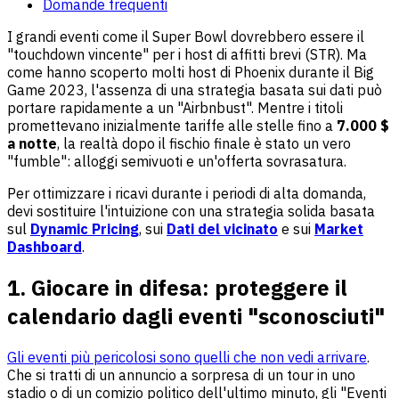
Domande frequenti
I grandi eventi come il Super Bowl dovrebbero essere il
"touchdown vincente" per i host di affitti brevi (STR). Ma
come hanno scoperto molti host di Phoenix durante il Big
Game 2023, l'assenza di una strategia basata sui dati può
portare rapidamente a un "Airbnbust". Mentre i titoli
promettevano inizialmente tariffe alle stelle fino a
7.000 $
a notte
, la realtà dopo il fischio finale è stato un vero
"fumble": alloggi semivuoti e un'offerta sovrasatura.
Per ottimizzare i ricavi durante i periodi di alta domanda,
devi sostituire l'intuizione con una strategia solida basata
sul
Dynamic Pricing
, sui
Dati del vicinato
e sui
Market
Dashboard
.
1. Giocare in difesa: proteggere il
calendario dagli eventi "sconosciuti"
Gli eventi più pericolosi sono quelli che non vedi arrivare
.
Che si tratti di un annuncio a sorpresa di un tour in uno
stadio o di un comizio politico dell'ultimo minuto, gli "Eventi