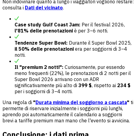
Non indovinare quanto a lungo i viaggiatori vogliono restare:
consulta i
Dati del vicinato
.
Case study Gulf Coast Jam:
Per il festival 2026,
l'81% delle prenotazioni
è per 3–6 notti.
Tendenze Super Bowl:
Durante il Super Bowl 2025,
il 50% delle prenotazioni
era per soggiorni di 3–4
notti.
Il "premium 2 notti":
Curiosamente, pur essendo
meno frequenti (22%), le prenotazioni di 2 notti per il
Super Bowl 2026 arrivano con un ADR
significativamente più alto di
399 $
, rispetto ai
234 $
per i soggiorni di 3–4 notti.
Una regola di
"
Durata minima del soggiorno a cascata
"
ti
permette di riservare inizialmente i soggiorni più lunghi,
aprendo poi automaticamente il calendario a soggiorni
brevi a tariffe premium man mano che l'evento si avvicina.
Conclusione: i dati prima