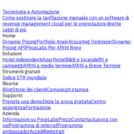
Tecnologia e Automazione
Come sostituire la tariffazione manuale con un software di
revenue management cloud per le prenotazioni dirette
Leggi di più
Home
Dynamic Pricing
Portfolio Analytics
Listing Optimizer
Dynamic
Pricing API
PriceLabs Per Affitti Brevi
Soluzioni
Hotel indipendenti
Aparthotel
B&B e locande
RV e
campeggi
Affitti a medio termine
Affitti a Breve Termine
Strumenti gratuiti
Indice STR mondiale
Risorse
Blog
Storie dei clienti
Comunicati stampa
Supporto
Prenota una demo
Inizia la prova gratuita
Centro
assistenza
Formazione
Azienda
Informazioni su PriceLabs
Prezzi
Contattaci
Lavora con
noi
Programma di referral
Programma
ambassador
Accedi
Registrati