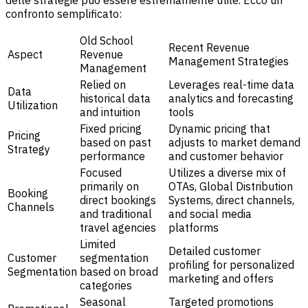
delle strategie può essere estremamente utile. Ecco un
confronto semplificato:
Old School
Recent Revenue
Aspect
Revenue
Management Strategies
Management
Relied on
Leverages real-time data
Data
historical data
analytics and forecasting
Utilization
and intuition
tools
Fixed pricing
Dynamic pricing that
Pricing
based on past
adjusts to market demand
Strategy
performance
and customer behavior
Focused
Utilizes a diverse mix of
primarily on
OTAs, Global Distribution
Booking
direct bookings
Systems, direct channels,
Channels
and traditional
and social media
travel agencies
platforms
Limited
Detailed customer
Customer
segmentation
profiling for personalized
Segmentation
based on broad
marketing and offers
categories
Seasonal
Targeted promotions