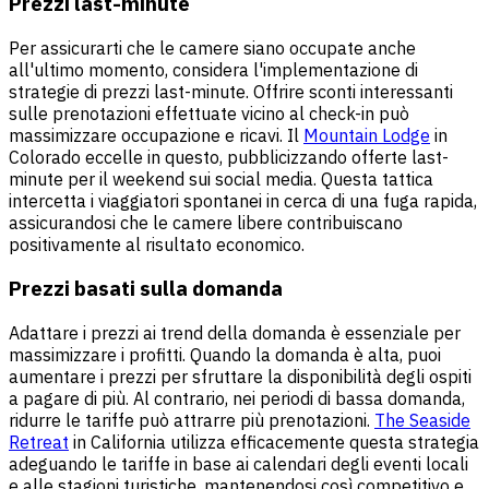
Prezzi last-minute
Per assicurarti che le camere siano occupate anche
all'ultimo momento, considera l'implementazione di
strategie di prezzi last-minute. Offrire sconti interessanti
sulle prenotazioni effettuate vicino al check-in può
massimizzare occupazione e ricavi. Il
Mountain Lodge
in
Colorado eccelle in questo, pubblicizzando offerte last-
minute per il weekend sui social media. Questa tattica
intercetta i viaggiatori spontanei in cerca di una fuga rapida,
assicurandosi che le camere libere contribuiscano
positivamente al risultato economico.
Prezzi basati sulla domanda
Adattare i prezzi ai trend della domanda è essenziale per
massimizzare i profitti. Quando la domanda è alta, puoi
aumentare i prezzi per sfruttare la disponibilità degli ospiti
a pagare di più. Al contrario, nei periodi di bassa domanda,
ridurre le tariffe può attrarre più prenotazioni.
The Seaside
Retreat
in California utilizza efficacemente questa strategia
adeguando le tariffe in base ai calendari degli eventi locali
e alle stagioni turistiche, mantenendosi così competitivo e