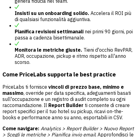
genera fiducia nel team.
Insisti su un onboarding solido.
Accelera il ROI più
di qualsiasi funzionalità aggiuntiva.
Pianifica revisioni settimanali
nei primi 90 giorni, poi
passa a cadenza bisettimanale.
Monitora le metriche giuste.
Tieni d'occhio RevPAR,
ADR, occupazione, pickup e ritmo rispetto all'anno
scorso.
Come PriceLabs supporta le best practice
PriceLabs ti fornisce
vincoli di prezzo base, minimo e
massimo
, override per data specifica, adeguamenti basati
sull'occupazione e un registro di audit completo su ogni
raccomandazione. Il
Report Builder
ti consente di creare
report specifici per il tuo hotel su pickup, ricavi on-the-
books e performance anno su anno, esportabili in CSV.
Come navigare:
Analytics > Report Builder > Nuovo Report
> Scegli le metriche > Pianifica invio email
. Approfondisci le