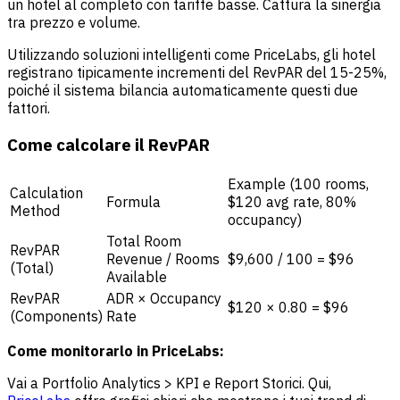
un hotel al completo con tariffe basse. Cattura la sinergia
tra prezzo e volume.
Utilizzando soluzioni intelligenti come PriceLabs, gli hotel
registrano tipicamente incrementi del RevPAR del 15-25%,
poiché il sistema bilancia automaticamente questi due
fattori.
Come calcolare il RevPAR
Example (100 rooms,
Calculation
Formula
$120 avg rate, 80%
Method
occupancy)
Total Room
RevPAR
Revenue / Rooms
$9,600 / 100 = $96
(Total)
Available
RevPAR
ADR × Occupancy
$120 × 0.80 = $96
(Components)
Rate
Come monitorarlo in PriceLabs:
Vai a Portfolio Analytics > KPI e Report Storici. Qui,