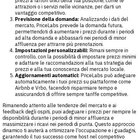
prezzi a fattori unici della tua posizione, come le
attrazioni o i servizi nelle vicinanze, per darti un
vantaggio competitivo.
Previsione della domanda:
Analizzando i dati del
mercato, PriceLabs prevede la domanda futura,
permettendoti di aumentare i prezzi durante i periodi
ad alta domanda e abbassarli nei periodi di minor
affluenza per attrarre più prenotazioni.
Impostazioni personalizzabili:
Rimani sempre in
controllo, con la possibilità di impostare prezzi minimi
e adattare le raccomandazioni alla tua strategia dei
prezzi e alla tua conoscenza del mercato locale.
Aggiornamenti automatici:
PriceLabs può adeguare
automaticamente i tuoi prezzi su piattaforme come
Airbnb e Vrbo, facendoti risparmiare tempo e
assicurandoti di offrire sempre tariffe competitive.
Rimanendo attento alle tendenze del mercato e ai
feedback degli ospiti, puoi adeguare i prezzi per riempire le
disponibilità durante i periodi di minor affluenza e
massimizzare i ricavi nei periodi di punta. Questo approccio
dinamico ti aiuterà a ottimizzare l'occupazione e i guadagni,
garantendo il tuo successo come host nel competitivo