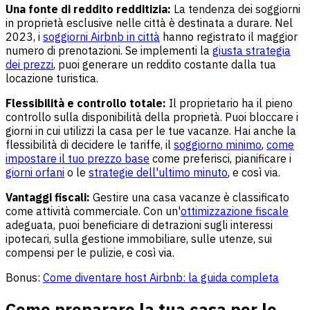
Una fonte di reddito redditizia:
La tendenza dei soggiorni
in proprietà esclusive nelle città è destinata a durare. Nel
2023, i
soggiorni Airbnb in città
hanno registrato il maggior
numero di prenotazioni. Se implementi la
giusta strategia
dei prezzi
, puoi generare un reddito costante dalla tua
locazione turistica.
Flessibilità e controllo totale:
Il proprietario ha il pieno
controllo sulla disponibilità della proprietà. Puoi bloccare i
giorni in cui utilizzi la casa per le tue vacanze. Hai anche la
flessibilità di decidere le tariffe, il
soggiorno minimo
,
come
impostare il tuo prezzo base
come preferisci, pianificare i
giorni orfani
o le
strategie dell'ultimo minuto
, e così via.
Vantaggi fiscali:
Gestire una casa vacanze è classificato
come attività commerciale. Con un'
ottimizzazione fiscale
adeguata, puoi beneficiare di detrazioni sugli interessi
ipotecari, sulla gestione immobiliare, sulle utenze, sui
compensi per le pulizie, e così via.
Bonus:
Come diventare host Airbnb: la guida completa
Come preparare la tua casa per le