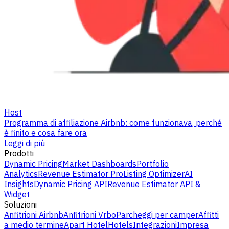
Host
Programma di affiliazione Airbnb: come funzionava, perché
è finito e cosa fare ora
Leggi di più
Prodotti
Dynamic Pricing
Market Dashboards
Portfolio
Analytics
Revenue Estimator Pro
Listing Optimizer
AI
Insights
Dynamic Pricing API
Revenue Estimator API &
Widget
Soluzioni
Anfitrioni Airbnb
Anfitrioni Vrbo
Parcheggi per camper
Affitti
a medio termine
Apart Hotel
Hotels
Integrazioni
Impresa