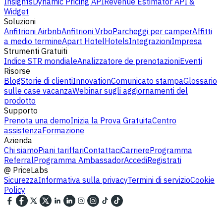
Insights
Dynamic Pricing API
Revenue Estimator API &
Widget
Soluzioni
Anfitrioni Airbnb
Anfitrioni Vrbo
Parcheggi per camper
Affitti
a medio termine
Apart Hotel
Hotels
Integrazioni
Impresa
Strumenti Gratuiti
Indice STR mondiale
Analizzatore de prenotazioni
Eventi
Risorse
Blog
Storie di clienti
Innovation
Comunicato stampa
Glossario
sulle case vacanza
Webinar sugli aggiornamenti del
prodotto
Supporto
Prenota una demo
Inizia la Prova Gratuita
Centro
assistenza
Formazione
Azienda
Chi siamo
Piani tariffari
Contattaci
Carriere
Programma
Referral
Programma Ambassador
Accedi
Registrati
@
PriceLabs
Sicurezza
Informativa sulla privacy
Termini di servizio
Cookie
Policy