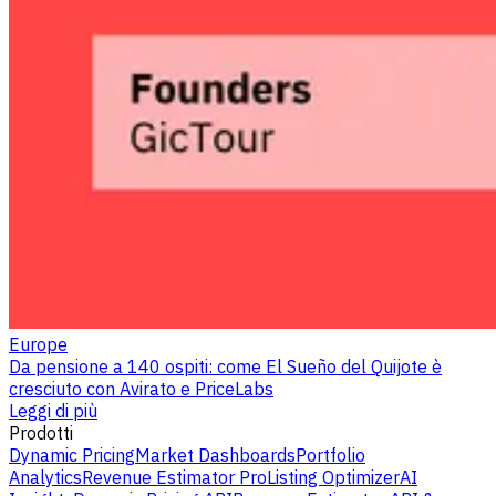
Europe
Da pensione a 140 ospiti: come El Sueño del Quijote è
cresciuto con Avirato e PriceLabs
Leggi di più
Prodotti
Dynamic Pricing
Market Dashboards
Portfolio
Analytics
Revenue Estimator Pro
Listing Optimizer
AI