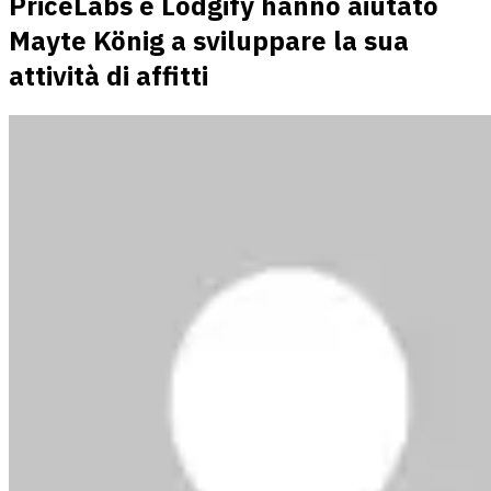
PriceLabs e Lodgify hanno aiutato
Mayte König a sviluppare la sua
attività di affitti