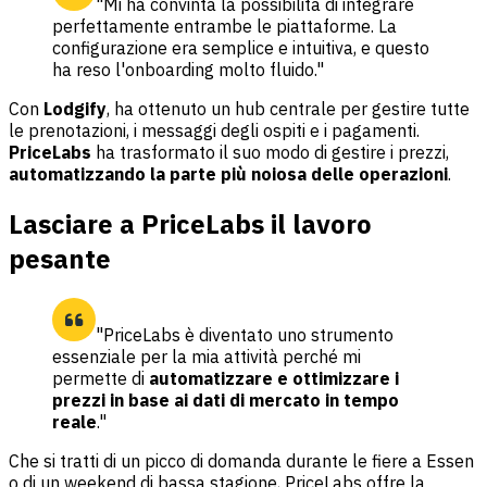
"Mi ha convinta la possibilità di integrare
perfettamente entrambe le piattaforme. La
configurazione era semplice e intuitiva, e questo
ha reso l'onboarding molto fluido."
Con
Lodgify
, ha ottenuto un hub centrale per gestire tutte
le prenotazioni, i messaggi degli ospiti e i pagamenti.
PriceLabs
ha trasformato il suo modo di gestire i prezzi,
automatizzando la parte più noiosa delle operazioni
.
Lasciare a PriceLabs il lavoro
pesante
"PriceLabs è diventato uno strumento
essenziale per la mia attività perché mi
permette di
automatizzare e ottimizzare i
prezzi in base ai dati di mercato in tempo
reale
."
Che si tratti di un picco di domanda durante le fiere a Essen
o di un weekend di bassa stagione, PriceLabs offre la