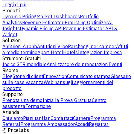
Leggi di più
Prodotti
Dynamic Pricing
Market Dashboards
Portfolio
Analytics
Revenue Estimator Pro
Listing Optimizer
AI
Insights
Dynamic Pricing API
Revenue Estimator API &
Widget
Soluzioni
Anfitrioni Airbnb
Anfitrioni Vrbo
Parcheggi per camper
Affitti
a medio termine
Apart Hotel
Hotels
Integrazioni
Impresa
Strumenti Gratuiti
Indice STR mondiale
Analizzatore de prenotazioni
Eventi
Risorse
Blog
Storie di clienti
Innovation
Comunicato stampa
Glossario
sulle case vacanza
Webinar sugli aggiornamenti del
prodotto
Supporto
Prenota una demo
Inizia la Prova Gratuita
Centro
assistenza
Formazione
Azienda
Chi siamo
Piani tariffari
Contattaci
Carriere
Programma
Referral
Programma Ambassador
Accedi
Registrati
@
PriceLabs