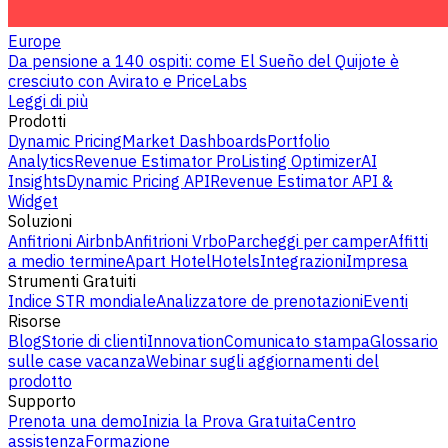
Europe
Da pensione a 140 ospiti: come El Sueño del Quijote è
cresciuto con Avirato e PriceLabs
Leggi di più
Prodotti
Dynamic Pricing
Market Dashboards
Portfolio
Analytics
Revenue Estimator Pro
Listing Optimizer
AI
Insights
Dynamic Pricing API
Revenue Estimator API &
Widget
Soluzioni
Anfitrioni Airbnb
Anfitrioni Vrbo
Parcheggi per camper
Affitti
a medio termine
Apart Hotel
Hotels
Integrazioni
Impresa
Strumenti Gratuiti
Indice STR mondiale
Analizzatore de prenotazioni
Eventi
Risorse
Blog
Storie di clienti
Innovation
Comunicato stampa
Glossario
sulle case vacanza
Webinar sugli aggiornamenti del
prodotto
Supporto
Prenota una demo
Inizia la Prova Gratuita
Centro
assistenza
Formazione