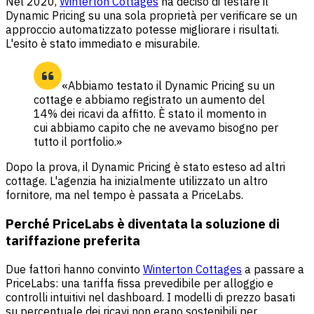
Nel 2020,
Winterton Cottages
ha deciso di testare il
Dynamic Pricing su una sola proprietà per verificare se un
approccio automatizzato potesse migliorare i risultati.
L'esito è stato immediato e misurabile.
«Abbiamo testato il Dynamic Pricing su un
cottage e abbiamo registrato un aumento del
14% dei ricavi da affitto. È stato il momento in
cui abbiamo capito che ne avevamo bisogno per
tutto il portfolio.»
Dopo la prova, il Dynamic Pricing è stato esteso ad altri
cottage. L'agenzia ha inizialmente utilizzato un altro
fornitore, ma nel tempo è passata a PriceLabs.
Perché PriceLabs è diventata la soluzione di
tariffazione preferita
Due fattori hanno convinto
Winterton Cottages
a passare a
PriceLabs: una tariffa fissa prevedibile per alloggio e
controlli intuitivi nel dashboard. I modelli di prezzo basati
su percentuale dei ricavi non erano sostenibili per