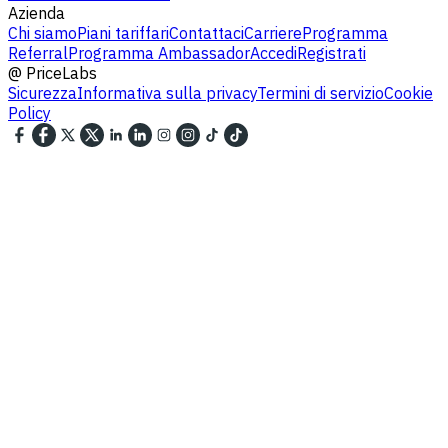
Azienda
Chi siamo
Piani tariffari
Contattaci
Carriere
Programma
Referral
Programma Ambassador
Accedi
Registrati
@
PriceLabs
Sicurezza
Informativa sulla privacy
Termini di servizio
Cookie
Policy