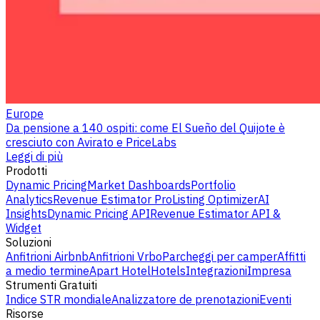
Europe
Da pensione a 140 ospiti: come El Sueño del Quijote è
cresciuto con Avirato e PriceLabs
Leggi di più
Prodotti
Dynamic Pricing
Market Dashboards
Portfolio
Analytics
Revenue Estimator Pro
Listing Optimizer
AI
Insights
Dynamic Pricing API
Revenue Estimator API &
Widget
Soluzioni
Anfitrioni Airbnb
Anfitrioni Vrbo
Parcheggi per camper
Affitti
a medio termine
Apart Hotel
Hotels
Integrazioni
Impresa
Strumenti Gratuiti
Indice STR mondiale
Analizzatore de prenotazioni
Eventi
Risorse