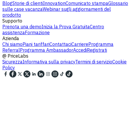
Blog
Storie di clienti
Innovation
Comunicato stampa
Glossario
sulle case vacanza
Webinar sugli aggiornamenti del
prodotto
Supporto
Prenota una demo
Inizia la Prova Gratuita
Centro
assistenza
Formazione
Azienda
Chi siamo
Piani tariffari
Contattaci
Carriere
Programma
Referral
Programma Ambassador
Accedi
Registrati
@
PriceLabs
Sicurezza
Informativa sulla privacy
Termini di servizio
Cookie
Policy