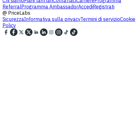
Chi siamo
Piani tariffari
Contattaci
Carriere
Programma
Referral
Programma Ambassador
Accedi
Registrati
@
PriceLabs
Sicurezza
Informativa sulla privacy
Termini di servizio
Cookie
Policy