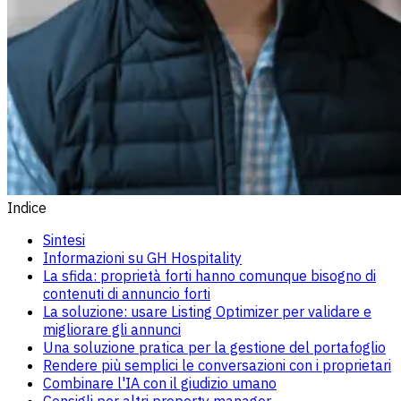
Indice
Sintesi
Informazioni su GH Hospitality
La sfida: proprietà forti hanno comunque bisogno di
contenuti di annuncio forti
La soluzione: usare Listing Optimizer per validare e
migliorare gli annunci
Una soluzione pratica per la gestione del portafoglio
Rendere più semplici le conversazioni con i proprietari
Combinare l'IA con il giudizio umano
Consigli per altri property manager