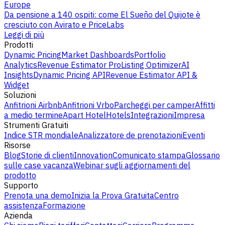
Europe
Da pensione a 140 ospiti: come El Sueño del Quijote è
cresciuto con Avirato e PriceLabs
Leggi di più
Prodotti
Dynamic Pricing
Market Dashboards
Portfolio
Analytics
Revenue Estimator Pro
Listing Optimizer
AI
Insights
Dynamic Pricing API
Revenue Estimator API &
Widget
Soluzioni
Anfitrioni Airbnb
Anfitrioni Vrbo
Parcheggi per camper
Affitti
a medio termine
Apart Hotel
Hotels
Integrazioni
Impresa
Strumenti Gratuiti
Indice STR mondiale
Analizzatore de prenotazioni
Eventi
Risorse
Blog
Storie di clienti
Innovation
Comunicato stampa
Glossario
sulle case vacanza
Webinar sugli aggiornamenti del
prodotto
Supporto
Prenota una demo
Inizia la Prova Gratuita
Centro
assistenza
Formazione
Azienda