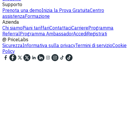
Supporto
Prenota una demo
Inizia la Prova Gratuita
Centro
assistenza
Formazione
Azienda
Chi siamo
Piani tariffari
Contattaci
Carriere
Programma
Referral
Programma Ambassador
Accedi
Registrati
@
PriceLabs
Sicurezza
Informativa sulla privacy
Termini di servizio
Cookie
Policy