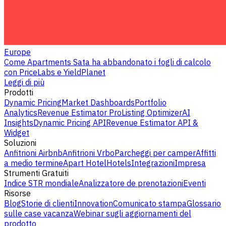
Europe
Come Apartments Sata ha abbandonato i fogli di calcolo
con PriceLabs e YieldPlanet
Leggi di più
Prodotti
Dynamic Pricing
Market Dashboards
Portfolio
Analytics
Revenue Estimator Pro
Listing Optimizer
AI
Insights
Dynamic Pricing API
Revenue Estimator API &
Widget
Soluzioni
Anfitrioni Airbnb
Anfitrioni Vrbo
Parcheggi per camper
Affitti
a medio termine
Apart Hotel
Hotels
Integrazioni
Impresa
Strumenti Gratuiti
Indice STR mondiale
Analizzatore de prenotazioni
Eventi
Risorse
Blog
Storie di clienti
Innovation
Comunicato stampa
Glossario
sulle case vacanza
Webinar sugli aggiornamenti del
prodotto