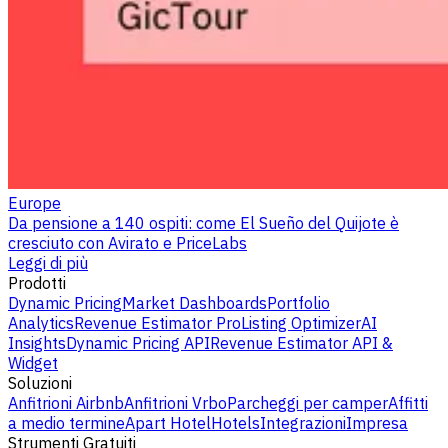
Europe
Da pensione a 140 ospiti: come El Sueño del Quijote è
cresciuto con Avirato e PriceLabs
Leggi di più
Prodotti
Dynamic Pricing
Market Dashboards
Portfolio
Analytics
Revenue Estimator Pro
Listing Optimizer
AI
Insights
Dynamic Pricing API
Revenue Estimator API &
Widget
Soluzioni
Anfitrioni Airbnb
Anfitrioni Vrbo
Parcheggi per camper
Affitti
a medio termine
Apart Hotel
Hotels
Integrazioni
Impresa
Strumenti Gratuiti