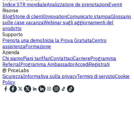
Indice STR mondiale
Analizzatore de prenotazioni
Eventi
Risorse
Blog
Storie di clienti
Innovation
Comunicato stampa
Glossario
sulle case vacanza
Webinar sugli aggiornamenti del
prodotto
Supporto
Prenota una demo
Inizia la Prova Gratuita
Centro
assistenza
Formazione
Azienda
Chi siamo
Piani tariffari
Contattaci
Carriere
Programma
Referral
Programma Ambassador
Accedi
Registrati
@
PriceLabs
Sicurezza
Informativa sulla privacy
Termini di servizio
Cookie
Policy