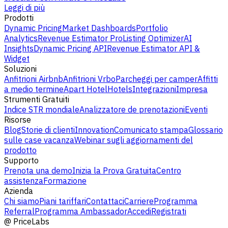
Leggi di più
Prodotti
Dynamic Pricing
Market Dashboards
Portfolio
Analytics
Revenue Estimator Pro
Listing Optimizer
AI
Insights
Dynamic Pricing API
Revenue Estimator API &
Widget
Soluzioni
Anfitrioni Airbnb
Anfitrioni Vrbo
Parcheggi per camper
Affitti
a medio termine
Apart Hotel
Hotels
Integrazioni
Impresa
Strumenti Gratuiti
Indice STR mondiale
Analizzatore de prenotazioni
Eventi
Risorse
Blog
Storie di clienti
Innovation
Comunicato stampa
Glossario
sulle case vacanza
Webinar sugli aggiornamenti del
prodotto
Supporto
Prenota una demo
Inizia la Prova Gratuita
Centro
assistenza
Formazione
Azienda
Chi siamo
Piani tariffari
Contattaci
Carriere
Programma
Referral
Programma Ambassador
Accedi
Registrati
@
PriceLabs