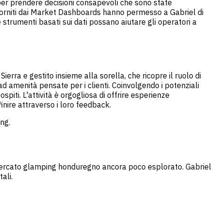
per prendere decisioni consapevoli che sono state
ati forniti dai Market Dashboards hanno permesso a Gabriel di
 strumenti basati sui dati possano aiutare gli operatori a
erra e gestito insieme alla sorella, che ricopre il ruolo di
 amenità pensate per i clienti. Coinvolgendo i potenziali
piti. L'attività è orgogliosa di offrire esperienze
nire attraverso i loro feedback.
ng.
nel mercato glamping honduregno ancora poco esplorato. Gabriel
ali.