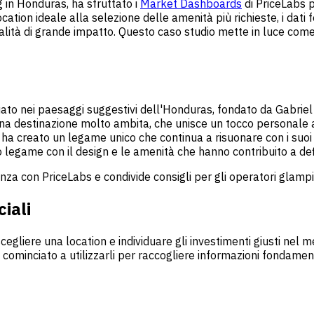
g in Honduras, ha sfruttato i
Market Dashboards
di PriceLabs 
 location ideale alla selezione delle amenità più richieste, i d
talità di grande impatto. Questo caso studio mette in luce come
ato nei paesaggi suggestivi dell'Honduras, fondato da Gabriel Si
na destinazione molto ambita, che unisce un tocco personale ad
s ha creato un legame unico che continua a risuonare con i suoi os
 legame con il design e le amenità che hanno contribuito a defi
enza con PriceLabs e condivide consigli per gli operatori glampi
iali
: scegliere una location e individuare gli investimenti giusti 
ominciato a utilizzarli per raccogliere informazioni fondament