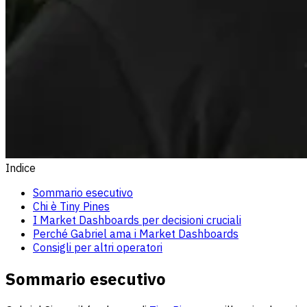
Indice
Sommario esecutivo
Chi è Tiny Pines
I Market Dashboards per decisioni cruciali
Perché Gabriel ama i Market Dashboards
Consigli per altri operatori
Sommario esecutivo