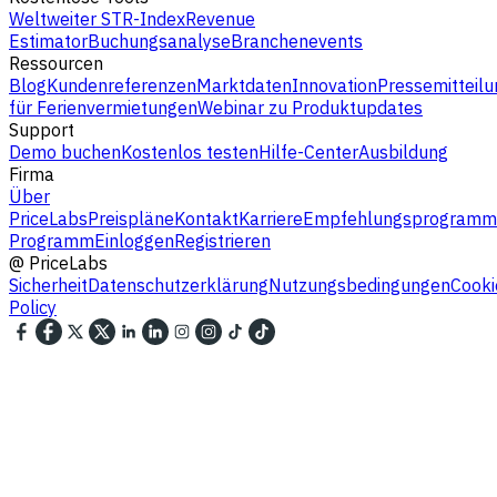
Weltweiter STR-Index
Revenue
Estimator
Buchungsanalyse
Branchenevents
Ressourcen
Blog
Kundenreferenzen
Marktdaten
Innovation
Pressemitteilu
für Ferienvermietungen
Webinar zu Produktupdates
Support
Demo buchen
Kostenlos testen
Hilfe-Center
Ausbildung
Firma
Über
PriceLabs
Preispläne
Kontakt
Karriere
Empfehlungsprogramm
Programm
Einloggen
Registrieren
@
PriceLabs
Sicherheit
Datenschutzerklärung
Nutzungsbedingungen
Cooki
Policy