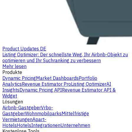
Product Updates DE
Listing Optimizer: Der schnellste Weg, Ihr Airbnb-Objekt zu
optimieren und Ihr Suchranking zu verbessern
Mehr lesen
Produkte
Dynamic Pricing
Market Dashboards
Portfolio
Analytics
Revenue Estimator Pro
Listing Optimizer
AI
Insights
Dynamic Pricing API
Revenue Estimator API &
Widget
Lösungen
Airbnb-Gastgeber
Vrbo-
Gastgeber
Wohnmobilparks
Mittelfristige
Vermietungen
Apart-
Hotels
Hotels
Integrationen
Unternehmen
Kostenlose Tools