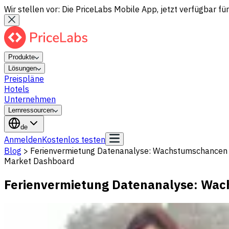
Wir stellen vor: Die PriceLabs Mobile App, jetzt verfügbar für
Produkte
Lösungen
Preispläne
Hotels
Unternehmen
Lernressourcen
de
Anmelden
Kostenlos testen
Blog
>
Ferienvermietung Datenanalyse: Wachstumschancen 
Market Dashboard
Ferienvermietung Datenanalyse: Wac