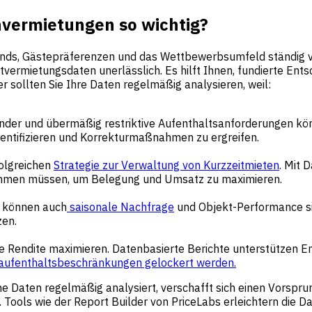
nvermietungen so wichtig?
rends, Gästepräferenzen und das Wettbewerbsumfeld ständig 
eitvermietungsdaten unerlässlich. Es hilft Ihnen, fundierte En
 sollten Sie Ihre Daten regelmäßig analysieren, weil:
der und übermäßig restriktive Aufenthaltsanforderungen kön
dentifizieren und Korrekturmaßnahmen zu ergreifen.
folgreichen
Strategie zur Verwaltung von Kurzzeitmieten
. Mit 
ehmen müssen, um Belegung und Umsatz zu maximieren.
e können auch
saisonale Nachfrage
und Objekt-Performance si
zen.
ihre Rendite maximieren. Datenbasierte Berichte unterstützen
aufenthaltsbeschränkungen gelockert werden.
ine Daten regelmäßig analysiert, verschafft sich einen Vors
Tools wie der Report Builder von PriceLabs erleichtern die Da