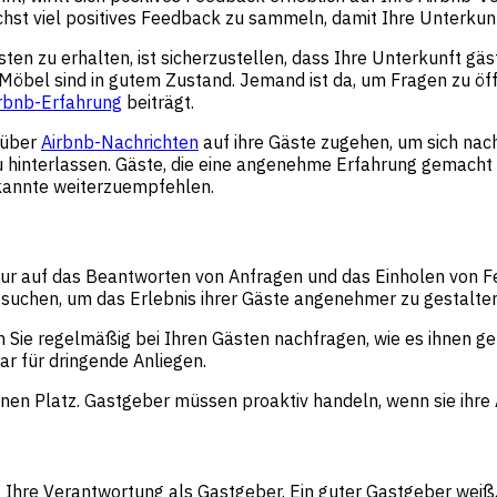
chst viel positives Feedback zu sammeln, damit Ihre Unterkunf
zu erhalten, ist sicherzustellen, dass Ihre Unterkunft gästebe
ie Möbel sind in gutem Zustand. Jemand ist da, um Fragen zu ö
rbnb-Erfahrung
beiträgt.
 über
Airbnb-Nachrichten
auf ihre Gäste zugehen, um sich nac
zu hinterlassen. Gäste, die eine angenehme Erfahrung gemacht
ekannte weiterzuempfehlen.
nur auf das Beantworten von Anfragen und das Einholen von 
suchen, um das Erlebnis ihrer Gäste angenehmer zu gestalten
 Sie regelmäßig bei Ihren Gästen nachfragen, wie es ihnen ge
ar für dringende Anliegen.
inen Platz. Gastgeber müssen proaktiv handeln, wenn sie ihre 
ht Ihre Verantwortung als Gastgeber. Ein guter Gastgeber weiß,