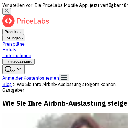
Wir stellen vor: Die PriceLabs Mobile App, jetzt verfügbar für
Produkte
Lösungen
Preispläne
Hotels
Unternehmen
Lernressourcen
de
Anmelden
Kostenlos testen
Blog
>
Wie Sie Ihre Airbnb-Auslastung steigern können
Gastgeber
Wie Sie Ihre Airbnb-Auslastung steig