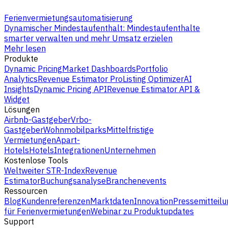
Ferienvermietungsautomatisierung
Dynamischer Mindestaufenthalt: Mindestaufenthalte
smarter verwalten und mehr Umsatz erzielen
Mehr lesen
Produkte
Dynamic Pricing
Market Dashboards
Portfolio
Analytics
Revenue Estimator Pro
Listing Optimizer
AI
Insights
Dynamic Pricing API
Revenue Estimator API &
Widget
Lösungen
Airbnb-Gastgeber
Vrbo-
Gastgeber
Wohnmobilparks
Mittelfristige
Vermietungen
Apart-
Hotels
Hotels
Integrationen
Unternehmen
Kostenlose Tools
Weltweiter STR-Index
Revenue
Estimator
Buchungsanalyse
Branchenevents
Ressourcen
Blog
Kundenreferenzen
Marktdaten
Innovation
Pressemitteilu
für Ferienvermietungen
Webinar zu Produktupdates
Support